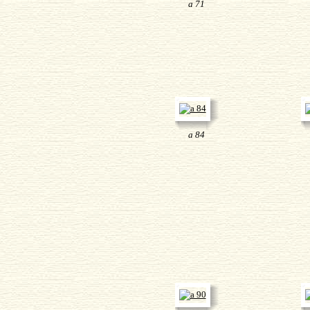
a 71
a 84