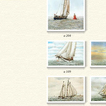
a 204
a 109