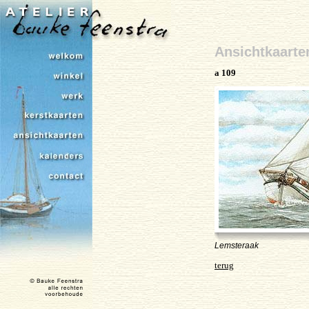
Ansichtkaarte
a 109
Lemsteraak
terug