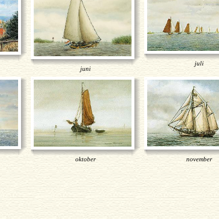
juli
juni
oktober
november