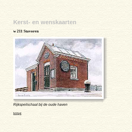
Kerst- en wenskaarten
w 211 Stavoren
Rijkspeilschaal bij de oude haven
terug