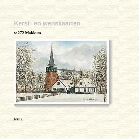
Kerst- en wenskaarten
w 272 Makkum
terug