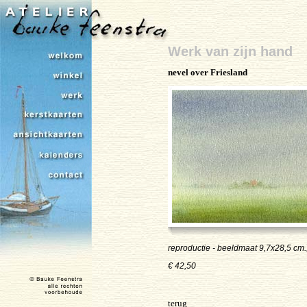
Werk van zijn hand
nevel over Friesland
reproductie - beeldmaat 9,7x28,5 cm.,
€ 42,50
terug