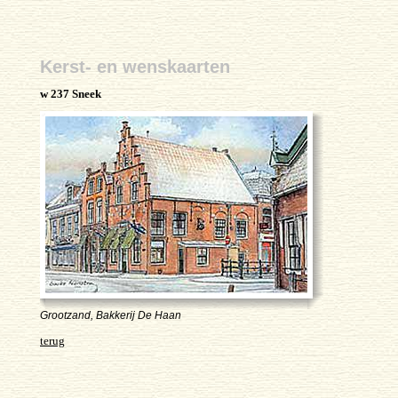
Kerst- en wenskaarten
w 237 Sneek
Grootzand, Bakkerij De Haan
terug