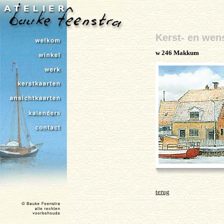
Kerst- en wen
w 246 Makkum
terug