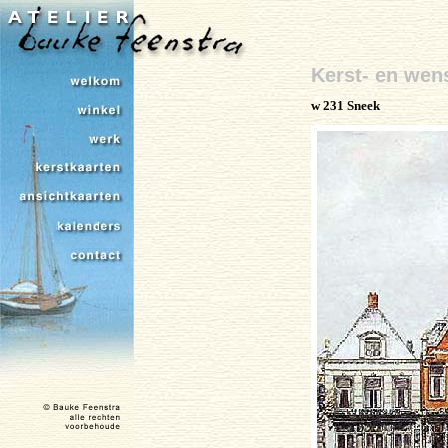
Kerst- en wen
w 231 Sneek