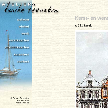
Kerst- en wen
w 231 Sneek