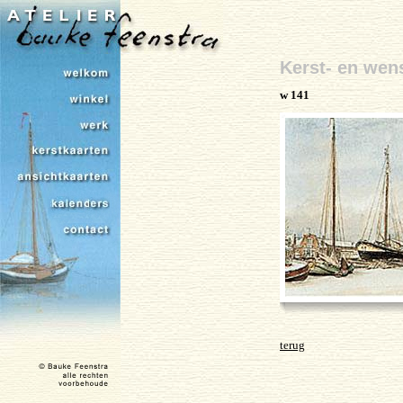
Kerst- en wen
w 141
terug