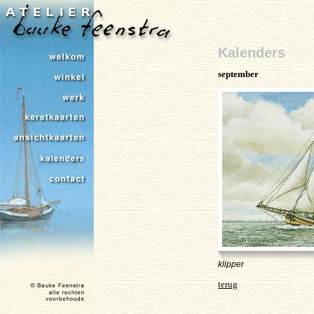
Kalenders
september
klipper
terug