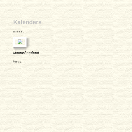
Kalenders
maart
stoomsleepboot
terug