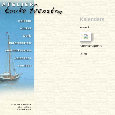
Kalenders
maart
stoomsleepboot
terug